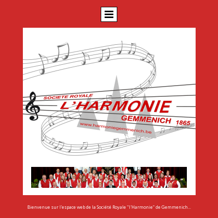
Bienvenue sur l'espace web de la Société Royale "l'Harmonie" de Gemmenich...